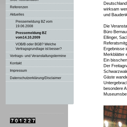
Deutschland
Referenzen
wirksam wer
und Bauden
Aktuelles
Pressemeldung BZ vom
Die Veranst
19.06.2008
Büro Bernau 
Pressemeldung BZ
Ellinger, Sa
vom14.10.2009
Referatsmitg
VOB/B oder BGB? Welche
Ergebnisse i
Vertragsgrundlage ist besser?
Merkblätter 
Vortrags- und Veranstaltungstermine
Ein bissche
Kontakt
Der Freitagn
Impressum
Schwarzwald
Gäste wande
Datenschutzerklärung/Disclaimer
Untergebrach
besondere At
Museumsberg