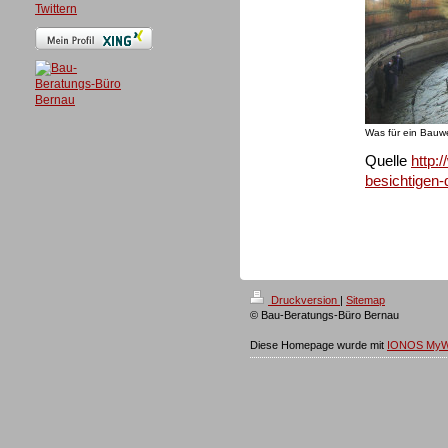
Twittern
Was für ein Bauw
Quelle
http:
besichtigen
Druckversion
|
Sitemap
© Bau-Beratungs-Büro Bernau
Diese Homepage wurde mit
IONOS MyW