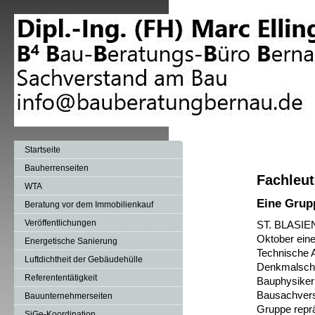
Startseite
Bauherrenseiten
Fachleut
WTA
Eine Grupp
Beratung vor dem Immobilienkauf
Veröffentlichungen
ST. BLASIE
Oktober ein
Energetische Sanierung
Technische 
Luftdichtheit der Gebäudehülle
Denkmalschu
Referententätigkeit
Bauphysikern
Bausachvers
Bauunternehmerseiten
Gruppe repr
SiGe-Koordination